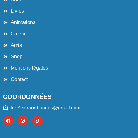
Livres
Animations
Galerie
Amis
Shop
Mentions légales
Contact
COORDONNÉES
lesZextraordinaires@gmail.com
F
I
T
a
n
i
c
s
k
e
t
t
b
a
o