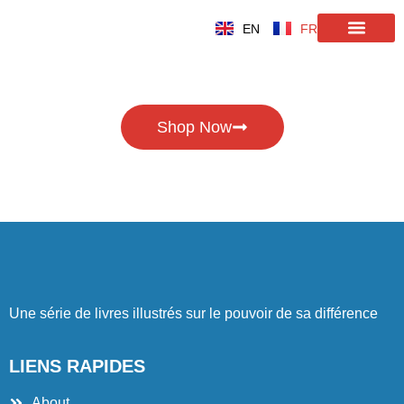
contenu
Aller
principal
EN
FR
au
contenu
Shop Now
Une série de livres illustrés sur le pouvoir de sa différence
LIENS RAPIDES
About